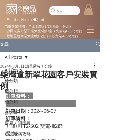
Excellent Home (HK) Ltd
門市營業時間：早上11點到7點(星期一休息)
• 沙田火炭力堅工業大廈5樓D室（火炭站D出1分鐘）
• 觀塘盈達商業大廈8樓B室（牛頭角站A出8分鐘）
文章
All Posts
2024年8月8日
讀畢需時 1 分鐘
All Posts
柴灣道新翠花園客戶安裝實
椅分類
例
櫃分類
訂單資料：  
枱分類
訂單日期：
2024-06-07
會客區
訂單資料：
屏風 / 間房板
升降枱FT2-S02 雙電機2節

尺寸2

產品選購攻略