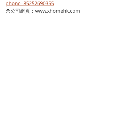
phone=85252690355
📩公司網頁：www.xhomehk.com