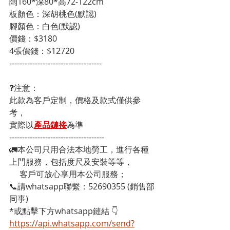
闊160*深80*高72-122cm

板顏色：深胡桃色(默認)
腳顏色：白色(默認)

價錢：$3180

4張價錢：$12720
------------------------------------
❓注意：
此款為客戶定制，價格及款式僅供參
考，
實際以
產品鏈接
為準
-------------------------------------
🚛本公司只用合法本地勞工，進行各種
上門服務，包括度尺及安裝等等，
     客戶可放心享用本公司服務；
📞請whatsapp聯繫：52690355 (銷售部
同事)
*或點擊下方whatsapp鏈結 👇
https://api.whatsapp.com/send?