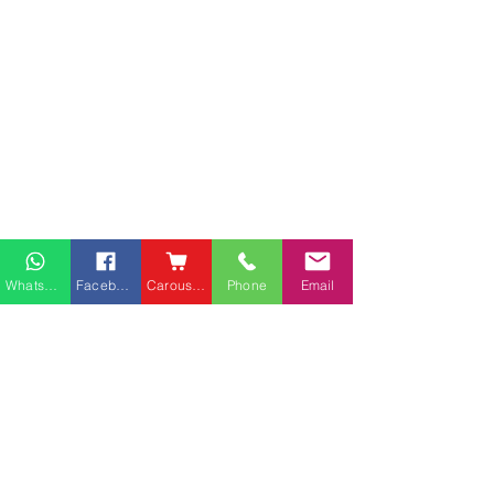
Whatsapp
Facebook
Carousell
Phone
Email
熱門產品
關於家之良品
品牌中心
愛家空間（建材）
辦公椅
|
大班椅
公司简介
家之良品（家居）
辦公枱
|
洽談枱
網站地圖