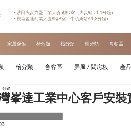
• 沙田火炭力堅工業大廈5樓D室（火炭站D出1分鐘）
休
• 觀塘盈達商業大廈8樓B室（牛頭角站A出8分鐘）
家居傢俬
椅分類
枱分類
櫃分類
會客區
類
枱分類
會客區
屏風 / 間房板
產
1 分鐘
灣峯達工業中心客戶安裝
03