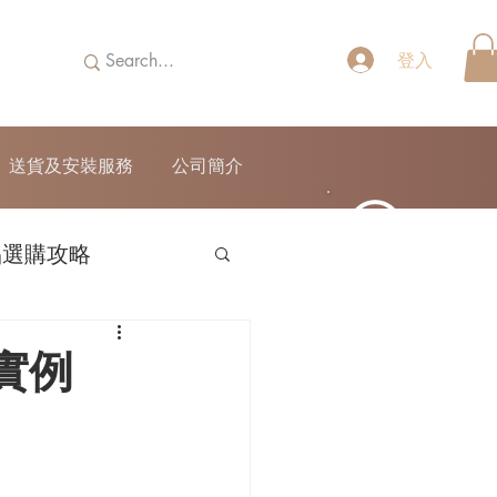
登入
送貨及安裝服務
公司簡介
品選購攻略
52690355
實例