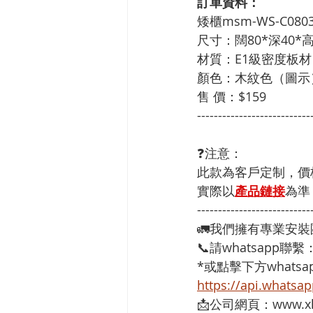
訂單資料：
矮櫃msm-WS-C080
尺寸：闊80*深40*高
材質：E1級密度板材
顏色：木紋色（圖示
售 價：$159
---------------------------
❓注意：
此款為客戶定制，價
實際以
產品鏈接
為準
---------------------------
🚛我們擁有專業安
📞請whatsapp聯繫
*或點擊下方whatsap
https://api.whats
📩公司網頁：www.xh