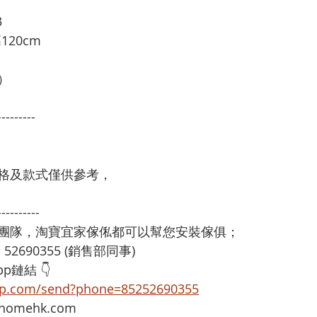
3
120cm
）
---------
格及款式僅供參考，
----------
裝團隊，淘寶宜家傢俬都可以幫您安裝傢俱；
：52690355 (銷售部同事)
p鏈結 👇
app.com/send?phone=85252690355
omehk.com