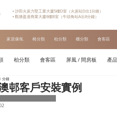
• 沙田火炭力堅工業大廈5樓D室（火炭站D出1分鐘）
休
• 觀塘盈達商業大廈8樓B室（牛頭角站A出8分鐘）
家居傢俬
椅分類
枱分類
櫃分類
會客區
類
枱分類
會客區
屏風 / 間房板
產
1 分鐘
澳邨客戶安裝實例
02