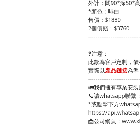
外計：闊90*深50*高
*顏色：啡白
售價：$1880
2個價錢：$3760
---------------------------
❓注意：
此款為客戶定制，價
實際以
產品鏈接
為準
---------------------------
🚛我們擁有專業安
📞請whatsapp聯繫
*或點擊下方whatsap
https://api.whats
📩公司網頁：www.xh