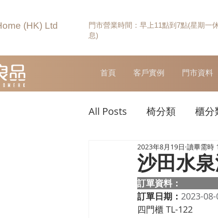
Home (HK) Ltd
門市營業時間：早上11點到7點(星期一
息)
首頁
客戶實例
門市資料
All Posts
椅分類
櫃分
2023年8月19日
讀畢需時 
沙田水泉
訂單資料：  
訂單日期：
2023-08-
四門櫃 TL-122