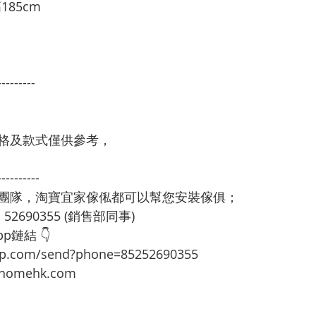
185cm
---------
格及款式僅供參考，
----------
裝團隊，淘寶宜家傢俬都可以幫您安裝傢俱；
：52690355 (銷售部同事)
p鏈結 👇
app.com/send?phone=85252690355
omehk.com