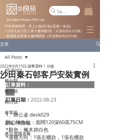
Excellent Home (HK) Ltd
門市營業時間：早上11點到7點(星期一休息)
• 沙田火炭力堅工業大廈5樓D室（火炭站D出1分鐘）
• 觀塘盈達商業大廈8樓B室（牛頭角站A出8分鐘）
文章
All Posts
2022年9月15日
讀畢需時 1 分鐘
All Posts
沙田秦石邨客戶安裝實例
椅分類
訂單資料：  
櫃分類
訂單日期：
2022-08-23
枱分類
會客區
1、辦公桌 desk029
辦公轉角枱：面闊120深60高75CM
屏風 / 間房板
*顏色：楓木拼白色
產品選購攻略
*邊櫃方向：1張左櫃款，1張右櫃款