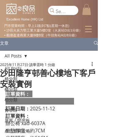
Excellent Home (HK) Ltd
門市營業時間：早上11點到7點(星期一休息)
• 沙田火炭力堅工業大廈5樓D室（火炭站D出1分鐘）
• 觀塘盈達商業大廈8樓B室（牛頭角站A出8分鐘）
文章
All Posts
2025年11月27日
讀畢需時 1 分鐘
All Posts
沙田隆亨邨善心樓地下客戶
椅分類
安裝實例
櫃分類
訂單資料：  
枱分類
訂單日期：
2025-11-12
會客區
訂單資料：
屏風 / 間房板
辦公椅 xad-6037A
坐墊厚度：約7CM
產品選購攻略