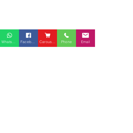
Whatsapp
Facebook
Carousell
Phone
Email
熱門產品
關於家之良品
品牌中心
愛家空間（建材）
辦公椅
|
大班椅
公司简介
家之良品（家居）
辦公枱
|
洽談枱
網站地圖
家之良品（辦公）
大班枱
|
會議枱
客戶服務
文件櫃
|
小型櫃
灣仔莊士敦道客戶安裝實
粉嶺安樂村多利
屏風間格
例
客戶安裝實例
送貨及安裝服務
會客茶几
辦公傢俬安裝影片
會客梳化
產品選購攻略
探索更多產品