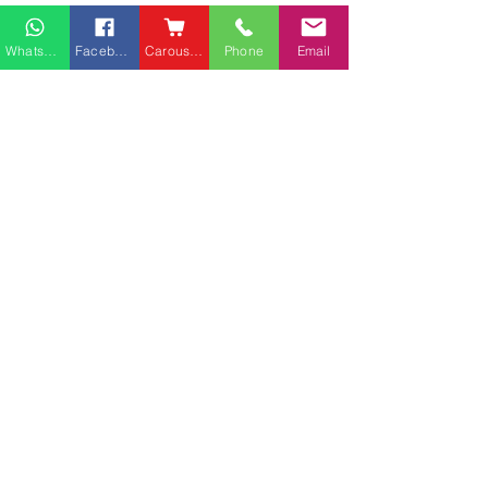
Whatsapp
Facebook
Carousell
Phone
Email
熱門產品
關於家之良品
品牌中心
愛家空間（建材）
辦公椅
|
大班椅
公司简介
家之良品（家居）
辦公枱
|
洽談枱
網站地圖
家之良品（辦公）
大班枱
|
會議枱
客戶服務
文件櫃
|
小型櫃
黃竹坑深灣道客戶安裝實
中环金融街国际
屏風間格
例
客戶安裝實例
送貨及安裝服務
會客茶几
辦公傢俬安裝影片
會客梳化
產品選購攻略
探索更多產品
聯繫方式
phone：+852
3962 2343
電郵：
order@xhomehk.com
Whatsapp：5269 0355
觀塘門市地址：