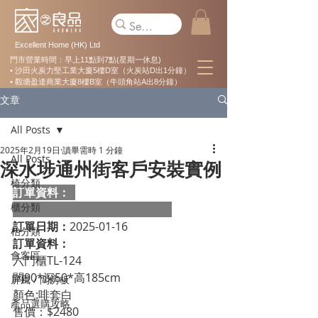
Excellent Home (HK) Ltd
門市營業時間：早上11點到7點(星期一休息)
• 沙田火炭力堅工業大廈5樓D室（火炭站D出1分鐘）
• 觀塘盈達商業大廈8樓B室（牛頭角站A出8分鐘）
文章
All Posts
2025年2月19日
讀畢需時 1 分鐘
All Posts
深水埗通州街客戶安裝實例
椅分類
訂單資料：  
櫃分類
訂單日期：
2025-01-16
枱分類
訂單資料：
會客區
六門櫃TL-124
闊90*深50*高185cm
屏風 / 間房板
顏色:啡套白
產品選購攻略
售價：$2480