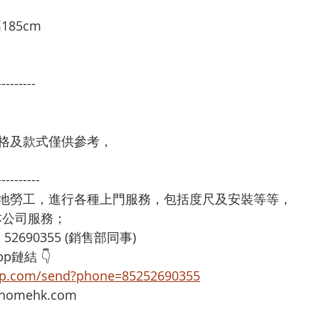
85cm 
---------
格及款式僅供參考，
----------
本地勞工，進行各種上門服務，包括度尺及安裝等等，
享用本公司服務；
：52690355 (銷售部同事)
p鏈結 👇
app.com/send?phone=85252690355
omehk.com