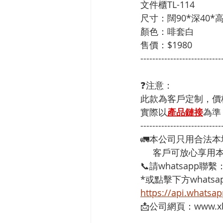
文件櫃TL-114 
尺寸：闊90*深40*高1
顏色：啡套白
售價：$1980
---------------------------
❓注意：
此款為客戶定制，價
實際以
產品鏈接
為準
---------------------------
🚛本公司只用合法
     客戶可放心
📞請whatsapp聯繫
*或點擊下方whatsap
https://api.whats
📩公司網頁：www.xh