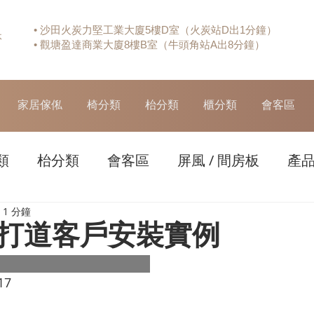
• 沙田火炭力堅工業大廈5樓D室（火炭站D出1分鐘）
休
• 觀塘盈達商業大廈8樓B室（牛頭角站A出8分鐘）
家居傢俬
椅分類
枱分類
櫃分類
會客區
類
枱分類
會客區
屏風 / 間房板
產
1 分鐘
打道客戶安裝實例
17