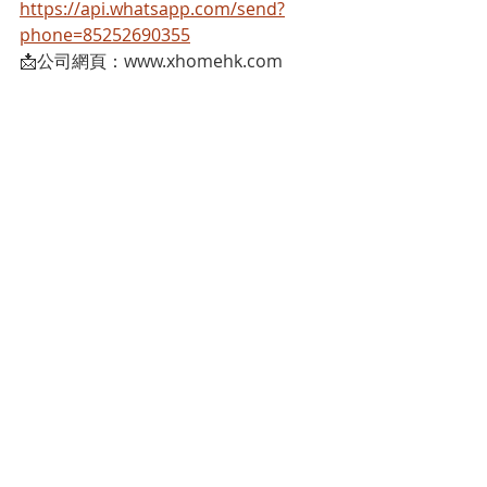
https://api.whatsapp.com/send?
phone=85252690355
📩公司網頁：www.xhomehk.com