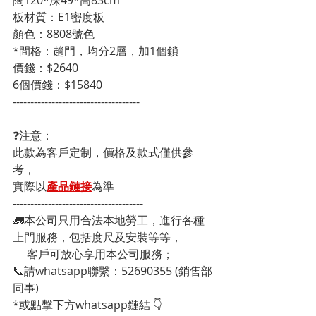
板材質：E1密度板
顏色：8808號色
*間格：趟門，均分2層，加1個鎖
價錢：$2640
6個價錢：$15840
------------------------------------
❓注意：
此款為客戶定制，價格及款式僅供參
考，
實際以
產品鏈接
為準
-------------------------------------
🚛本公司只用合法本地勞工，進行各種
上門服務，包括度尺及安裝等等，
     客戶可放心享用本公司服務；
📞請whatsapp聯繫：52690355 (銷售部
同事)
*或點擊下方whatsapp鏈結 👇