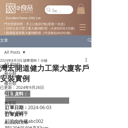
Excellent Home (HK) Ltd
門市營業時間：早上11點到7點(星期一休息)
• 沙田火炭力堅工業大廈5樓D室（火炭站D出1分鐘）
• 觀塘盈達商業大廈8樓B室（牛頭角站A出8分鐘）
文章
All Posts
2024年8月3日
讀畢需時 1 分鐘
All Posts
灣宏開道健力工業大廈客戶
椅分類
安裝實例
櫃分類
已更新：
2024年9月26日
枱分類
訂單資料：  
會客區
訂單日期：
2024-06-03
屏風 / 間房板
訂單資料：
訂造文件櫃abc002
產品選購攻略
闊120*深49*高83cm