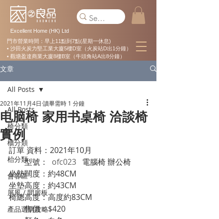
Excellent Home (HK) Ltd
門市營業時間：早上11點到7點(星期一休息)
• 沙田火炭力堅工業大廈5樓D室（火炭站D出1分鐘）
• 觀塘盈達商業大廈8樓B室（牛頭角站A出8分鐘）
文章
All Posts
2021年11月4日
讀畢需時 1 分鐘
All Posts
电脑椅 家用书桌椅 洽談椅
椅分類
實例
櫃分類
訂單 資料：2021年10月 
枱分類
        型號： 
 ofc023
   電腦椅 辦公椅
坐墊闊度：約48CM
會客區
坐墊高度：約43CM 
屏風 / 間房板
椅總高度：高度約83CM
        售價：$420         
產品選購攻略