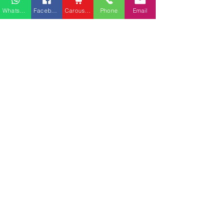
Whatsapp
Facebook
Carousell
Phone
Email
熱門產品
關於家之良品
品牌中心
愛家空間（建材）
辦公椅
|
大班椅
公司简介
家之良品（家居）
辦公枱
|
洽談枱
網站地圖
家之良品（辦公）
大班枱
|
會議枱
客戶服務
文件櫃
|
小型櫃
灣仔莊士敦道客戶安裝實
粉嶺安樂村多利
屏風間格
例
客戶安裝實例
送貨及安裝服務
會客茶几
辦公傢俬安裝影片
會客梳化
產品選購攻略
探索更多產品
聯繫方式
phone：+852
3962 2343
電郵：
order@xhomehk.com
Whatsapp：5269 0355
觀塘門市地址：
觀塘偉業街181號盈達商業大廈8樓B室
營業時間：早上11點到7點(星期一門市休息)