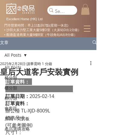
Excellent Home (HK) Ltd
門市營業時間：早上11點到7點(星期一休息)
• 沙田火炭力堅工業大廈5樓D室（火炭站D出1分鐘）
• 觀塘盈達商業大廈8樓B室（牛頭角站A出8分鐘）
文章
All Posts
2025年2月28日
讀畢需時 1 分鐘
All Posts
皇后大道客戶安裝實例
椅分類
訂單資料：  
櫃分類
訂單日期：
2025-02-14
枱分類
訂單資料：
會客區
辦公檯 TL-XJD-8009L
標準尺寸：                                                 
屏風 / 間房板
(可參考圖例)
產品選購攻略
尺寸1：