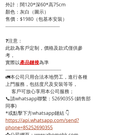
外計：闊120*深60*高75cm
顏色：灰白（圖示）
售價：$1980（包基本安裝）
------------------------------------
❓注意：
此款為客戶定制，價格及款式僅供參
考，
實際以
產品鏈接
為準
-------------------------------------
🚛本公司只用合法本地勞工，進行各種
上門服務，包括度尺及安裝等等，
     客戶可放心享用本公司服務；
📞請whatsapp聯繫：52690355 (銷售部
同事)
*或點擊下方whatsapp鏈結 👇
https://api.whatsapp.com/send?
phone=85252690355
📩公司網頁：www.xhomehk.com