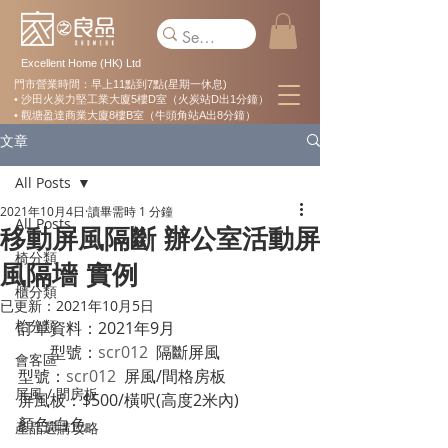
Excellent Home (HK) Ltd
門市營業時間：早上11點到7點(星期一休息)
• 沙田火炭力堅工業大廈5樓D室（火炭站D出1分鐘）
• 觀塘盈達商業大廈8樓B室（牛頭角站A出8分鐘）
文章
All Posts
2021年10月4日
讀畢需時 1 分鐘
All Posts
移動屏風隔斷 辦公室活動屏
椅分類
風隔墻 實例
櫃分類
已更新：
2021年10月5日
枱分類
訂單資料：2021年9月 
        型號：
scr012
  隔斷屏風 
會客區
型號：
scr012
  屏風/間格房板 
屏風 / 間房板
屏風板：$500/橫呎(高度2米內)
顏色:白色
產品選購攻略