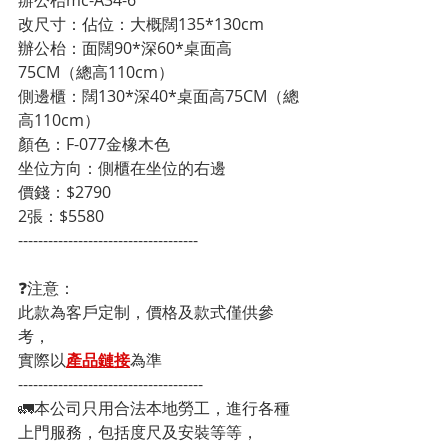
改尺寸：佔位：大概闊135*130cm
辦公枱：面闊90*深60*桌面高
75CM（總高110cm）
側邊櫃：闊130*深40*桌面高75CM（總
高110cm）
顏色：F-077金橡木色
坐位方向：側櫃在坐位的右邊
價錢：$2790
2張：$5580
------------------------------------
❓注意：
此款為客戶定制，價格及款式僅供參
考，
實際以
產品鏈接
為準
-------------------------------------
🚛本公司只用合法本地勞工，進行各種
上門服務，包括度尺及安裝等等，