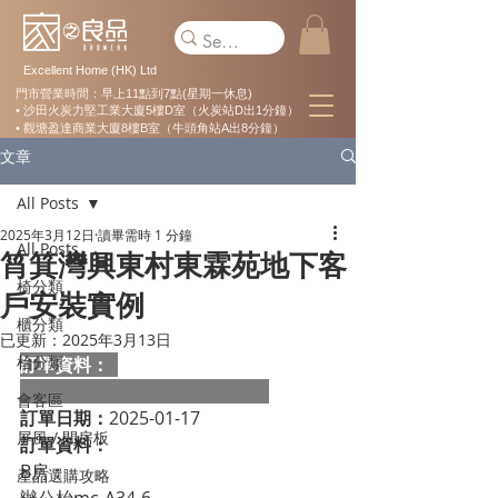
Excellent Home (HK) Ltd
門市營業時間：早上11點到7點(星期一休息)
• 沙田火炭力堅工業大廈5樓D室（火炭站D出1分鐘）
• 觀塘盈達商業大廈8樓B室（牛頭角站A出8分鐘）
文章
All Posts
2025年3月12日
讀畢需時 1 分鐘
All Posts
筲箕灣興東村東霖苑地下客
椅分類
戶安裝實例
櫃分類
已更新：
2025年3月13日
枱分類
訂單資料：  
會客區
訂單日期：
2025-01-17
屏風 / 間房板
訂單資料：
B房：
產品選購攻略
辦公枱mc-A34-6