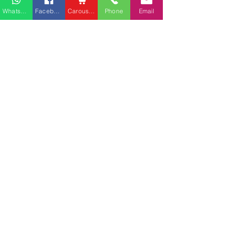
Whatsapp
Facebook
Carousell
Phone
Email
熱門產品
關於家之良品
品牌中心
愛家空間（建材）
辦公椅
|
大班椅
公司简介
家之良品（家居）
辦公枱
|
洽談枱
網站地圖
家之良品（辦公）
大班枱
|
會議枱
客戶服務
文件櫃
|
小型櫃
黃竹坑深灣道客戶安裝實
中环金融街国际
屏風間格
例
客戶安裝實例
送貨及安裝服務
會客茶几
辦公傢俬安裝影片
會客梳化
產品選購攻略
探索更多產品
聯繫方式
phone：+852
3962 2343
電郵：
order@xhomehk.com
Whatsapp：5269 0355
觀塘門市地址：
觀塘偉業街181號盈達商業大廈8樓B室
營業時間：早上11點到7點(星期一門市休息)