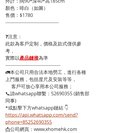
外計：闊90*深40*高185cm 
顏色：啡白（如圖） 
售價：$1780
------------------------------------
❓注意：
此款為客戶定制，價格及款式僅供參
考，
實際以
產品鏈接
為準
-------------------------------------
🚛本公司只用合法本地勞工，進行各種
上門服務，包括度尺及安裝等等，
     客戶可放心享用本公司服務；
📞請whatsapp聯繫：52690355 (銷售部
同事)
*或點擊下方whatsapp鏈結 👇
https://api.whatsapp.com/send?
phone=85252690355
📩公司網頁：www.xhomehk.com