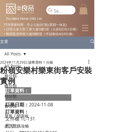
Excellent Home (HK) Ltd
門市營業時間：早上11點到7點(星期一休息)
• 沙田火炭力堅工業大廈5樓D室（火炭站D出1分鐘）
• 觀塘盈達商業大廈8樓B室（牛頭角站A出8分鐘）
文章
All Posts
2024年11月29日
讀畢需時 1 分鐘
All Posts
粉嶺安樂村樂東街客戶安裝
椅分類
實例
櫃分類
訂單資料：  
枱分類
訂單日期：
2024-11-08
會客區
訂單資料：
屏風 / 間房板
文件櫃 TL-131 
尺寸： 
產品選購攻略