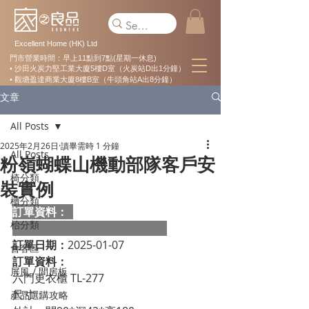
Excellent Home (HK) Ltd
門市營業時間：早上11點到7點(星期一休息)
• 沙田火炭力堅工業大廈5樓D室（火炭站D出1分鐘）
• 觀塘盈達商業大廈8樓B室（牛頭角站A出8分鐘）
文章
All Posts
2025年2月26日
讀畢需時 1 分鐘
All Posts
粉嶺蝴蝶山機動部隊客戶安
椅分類
裝實例
櫃分類
訂單資料：  
枱分類
訂單日期：
2025-01-07
會客區
訂單資料：
屏風 / 間房板
六門更衣櫃 TL-277
尺寸：
產品選購攻略