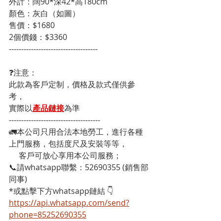
外計：闊90*深42*高180cm
顏色：灰白（如圖）
售價：$1680
2個價錢：$3360
------------------------------------
❓注意：
此款為客戶定制，價格及款式僅供參
考，
實際以
產品鏈接
為準
-------------------------------------
🚛本公司只用合法本地勞工，進行各種
上門服務，包括度尺及安裝等等，
     客戶可放心享用本公司服務；
📞請whatsapp聯繫：52690355 (銷售部
同事)
*或點擊下方whatsapp鏈結 👇
https://api.whatsapp.com/send?
phone=85252690355