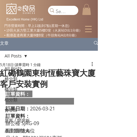
Excellent Home (HK) Ltd
門市營業時間：早上11點到7點(星期一休息)
• 沙田火炭力堅工業大廈5樓D室（火炭站D出1分鐘）
• 觀塘盈達商業大廈8樓B室（牛頭角站A出8分鐘）
文章
All Posts
5月18日
讀畢需時 1 分鐘
All Posts
紅磡鶴園東街恆藝珠寶大廈
椅分類
客戶安裝實例
櫃分類
訂單資料：  
枱分類
訂單日期：
2026-03-21
會客區
訂單資料：
屏風 / 間房板
辦公檯 SJRG-09
面對面雙人位
產品選購攻略