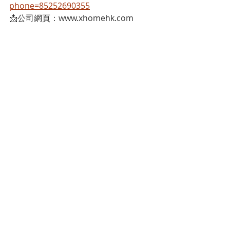
phone=85252690355
📩公司網頁：www.xhomehk.com