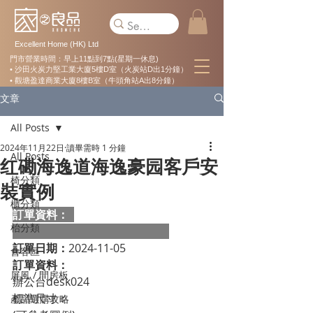
Excellent Home (HK) Ltd
門市營業時間：早上11點到7點(星期一休息)
• 沙田火炭力堅工業大廈5樓D室（火炭站D出1分鐘）
• 觀塘盈達商業大廈8樓B室（牛頭角站A出8分鐘）
文章
All Posts
2024年11月22日
讀畢需時 1 分鐘
All Posts
红磡海逸道海逸豪园客戶安
椅分類
裝實例
櫃分類
訂單資料：  
枱分類
訂單日期：
2024-11-05
會客區
訂單資料：
屏風 / 間房板
辦公台desk024

標準尺寸：                                               

產品選購攻略