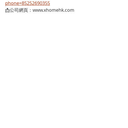
phone=85252690355
📩公司網頁：www.xhomehk.com