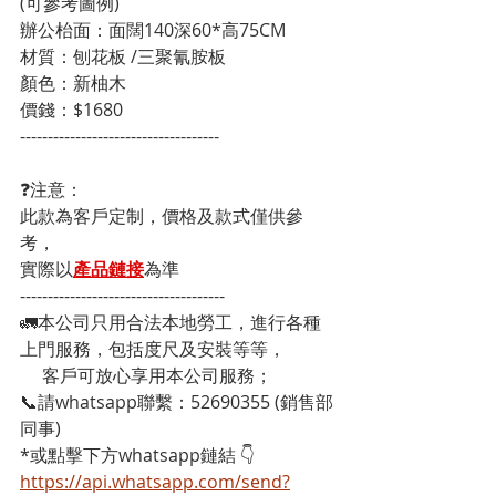
(可參考圖例)

辦公枱面：面闊140深60*高75CM    

材質：刨花板 /三聚氰胺板

顏色：新柚木

價錢：$1680
------------------------------------
❓注意：
此款為客戶定制，價格及款式僅供參
考，
實際以
產品鏈接
為準
-------------------------------------
🚛本公司只用合法本地勞工，進行各種
上門服務，包括度尺及安裝等等，
     客戶可放心享用本公司服務；
📞請whatsapp聯繫：52690355 (銷售部
同事)
*或點擊下方whatsapp鏈結 👇
https://api.whatsapp.com/send?