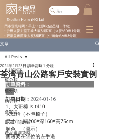
Excellent Home (HK) Ltd
門市營業時間：早上11點到7點(星期一休息)
• 沙田火炭力堅工業大廈5樓D室（火炭站D出1分鐘）
• 觀塘盈達商業大廈8樓B室（牛頭角站A出8分鐘）
文章
All Posts
2024年2月23日
讀畢需時 1 分鐘
All Posts
荃湾青山公路客戶安裝實例
椅分類
訂單資料：  
櫃分類
訂單日期：
2024-01-16
枱分類
1、
大班檯 ls-t410
會客區
大班枱（不包椅子）
尺寸1：闊200*深160*高75cm
屏風 / 間房板
顏色：（圖示）
產品選購攻略
側邊要在坐位的左手邊