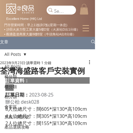
Excellent Home (HK) Ltd
門市營業時間：早上11點到7點(星期一休息)
• 沙田火炭力堅工業大廈5樓D室（火炭站D出1分鐘）
• 觀塘盈達商業大廈8樓B室（牛頭角站A出8分鐘）
文章
All Posts
2023年9月23日
讀畢需時 1 分鐘
All Posts
荃灣海盛路客戶安裝實例
椅分類
訂單資料：  
櫃分類
訂單日期：
2023-08-25
枱分類
辦公枱 desk028
會客區
8人位總尺寸：闊605*深130*高109cm
4人位總尺寸：闊305*深130*高109cm
屏風 / 間房板
2人位總尺寸：闊155*深130*高109cm
產品選購攻略