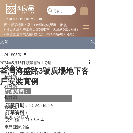
Excellent Home (HK) Ltd
門市營業時間：早上11點到7點(星期一休息)
• 沙田火炭力堅工業大廈5樓D室（火炭站D出1分鐘）
• 觀塘盈達商業大廈8樓B室（牛頭角站A出8分鐘）
文章
All Posts
2024年5月16日
讀畢需時 1 分鐘
All Posts
荃灣海盛路3號廣場地下客
椅分類
戶安裝實例
櫃分類
訂單資料：  
枱分類
訂單日期：
2024-04-25
會客區
訂單資料：
屏風 / 間房板
文件櫃 TL-172-3-4
尺寸3：
產品選購攻略