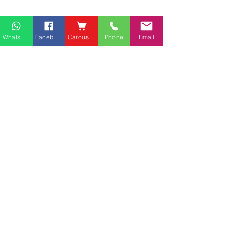
Whatsapp
Facebook
Carousell
Phone
Email
熱門產品
關於家之良品
品牌中心
愛家空間（建材）
辦公椅
|
大班椅
公司简介
家之良品（家居）
辦公枱
|
洽談枱
網站地圖
家之良品（辦公）
大班枱
|
會議枱
客戶服務
文件櫃
|
小型櫃
黃竹坑深灣道客戶安裝實
中环金融街国际
屏風間格
例
客戶安裝實例
送貨及安裝服務
會客茶几
辦公傢俬安裝影片
會客梳化
產品選購攻略
探索更多產品
聯繫方式
phone：+852
3962 2343
電郵：
order@xhomehk.com
Whatsapp：5269 0355