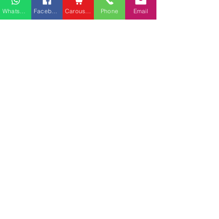
Whatsapp
Facebook
Carousell
Phone
Email
熱門產品
關於家之良品
品牌中心
愛家空間（建材）
辦公椅
|
大班椅
公司简介
家之良品（家居）
辦公枱
|
洽談枱
網站地圖
家之良品（辦公）
大班枱
|
會議枱
上水廣場客戶安
客戶服務
文件櫃
|
小型櫃
灣仔告士打道光大中心客
屏風間格
戶安裝實例
送貨及安裝服務
會客茶几
辦公傢俬安裝影片
會客梳化
產品選購攻略
探索更多產品
聯繫方式
phone：+852
3962 2343
電郵：
order@xhomehk.com
Whatsapp：5269 0355
觀塘門市地址：
觀塘偉業街181號盈達商業大廈8樓B室
營業時間：早上11點到7點(星期一門市休息)