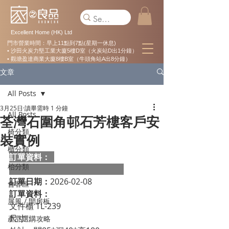
Excellent Home (HK) Ltd
門市營業時間：早上11點到7點(星期一休息)
• 沙田火炭力堅工業大廈5樓D室（火炭站D出1分鐘）
• 觀塘盈達商業大廈8樓B室（牛頭角站A出8分鐘）
文章
All Posts
3月25日
讀畢需時 1 分鐘
All Posts
荃灣石圍角邨石芳樓客戶安
椅分類
裝實例
櫃分類
訂單資料：  
枱分類
訂單日期：
2026-02-08
會客區
訂單資料：
屏風 / 間房板
文件櫃 TL-239
尺寸：
產品選購攻略