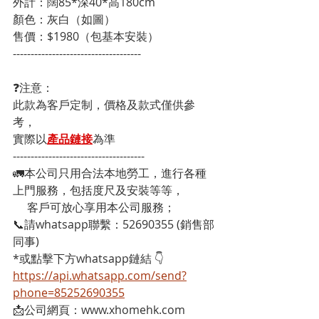
外計：闊85*深40*高180cm
顏色：灰白（如圖）
售價：$1980（包基本安裝）
------------------------------------
❓注意：
此款為客戶定制，價格及款式僅供參
考，
實際以
產品鏈接
為準
-------------------------------------
🚛本公司只用合法本地勞工，進行各種
上門服務，包括度尺及安裝等等，
     客戶可放心享用本公司服務；
📞請whatsapp聯繫：52690355 (銷售部
同事)
*或點擊下方whatsapp鏈結 👇
https://api.whatsapp.com/send?
phone=85252690355
📩公司網頁：www.xhomehk.com