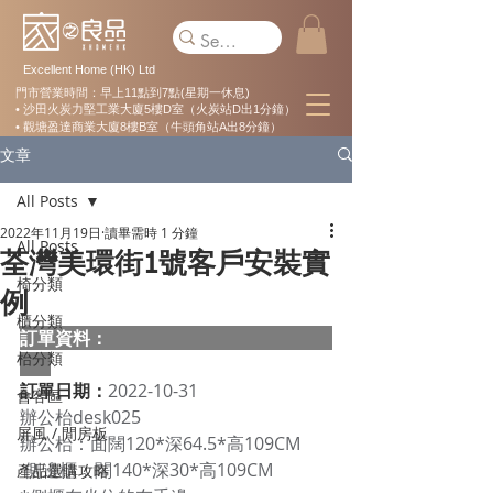
Excellent Home (HK) Ltd
門市營業時間：早上11點到7點(星期一休息)
• 沙田火炭力堅工業大廈5樓D室（火炭站D出1分鐘）
• 觀塘盈達商業大廈8樓B室（牛頭角站A出8分鐘）
文章
All Posts
2022年11月19日
讀畢需時 1 分鐘
All Posts
荃灣美環街1號客戶安裝實
椅分類
例
櫃分類
訂單資料：  
枱分類
訂單日期：
2022-10-31
會客區
辦公枱desk025 
屏風 / 間房板
辦公枱：面闊120*深64.5*高109CM
 側邊櫃：闊140*深30*高109CM  
產品選購攻略