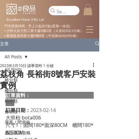
Excellent Home (HK) Ltd
門市營業時間：早上11點到7點(星期一休息)
• 沙田火炭力堅工業大廈5樓D室（火炭站D出1分鐘）
• 觀塘盈達商業大廈8樓B室（牛頭角站A出8分鐘）
文章
All Posts
2023年3月10日
讀畢需時 1 分鐘
All Posts
荔枝角 長裕街8號客戶安裝
椅分類
實例
櫃分類
訂單資料：  
枱分類
訂單日期：
2023-02-14
會客區
大班枱 bota006
屏風 / 間房板
尺寸1：面闊180*面深80CM    櫃闊180*
深50CM
產品選購攻略