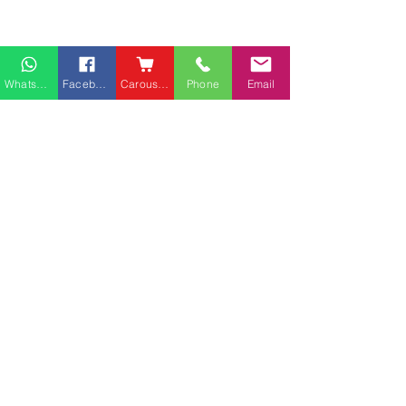
Whatsapp
Facebook
Carousell
Phone
Email
熱門產品
關於家之良品
品牌中心
愛家空間（建材）
辦公椅
|
大班椅
公司简介
家之良品（家居）
辦公枱
|
洽談枱
網站地圖
家之良品（辦公）
大班枱
|
會議枱
客戶服務
文件櫃
|
小型櫃
佐敦庇利金街富利商業客
堅尼地城山市街
屏風間格