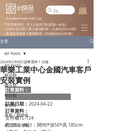
Excellent Home (HK) Ltd
門市營業時間：早上11點到7點(星期一休息)
• 沙田火炭力堅工業大廈5樓D室（火炭站D出1分鐘）
• 觀塘盈達商業大廈8樓B室（牛頭角站A出8分鐘）
文章
All Posts
2024年5月8日
讀畢需時 1 分鐘
All Posts
華樂工業中心金國汽車客戶
椅分類
安裝實例
櫃分類
訂單資料：  
枱分類
訂單日期：
2024-04-22
會客區
訂單資料：
屏風 / 間房板
文件櫃TL-124 
尺寸1： 外計：闊90*深50*高 185cm
產品選購攻略