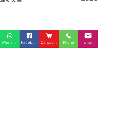
Whatsapp
Facebook
Carousell
Phone
Email
熱門產品
關於家之良品
品牌中心
愛家空間（建材）
辦公椅
|
大班椅
公司简介
家之良品（家居）
辦公枱
|
洽談枱
網站地圖