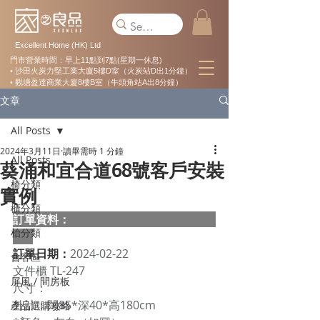
Excellent Home (HK) Ltd
門市營業時間：早上11點到7點(星期一休息)
• 沙田火炭力堅工業大廈5樓D室（火炭站D出1分鐘）
• 觀塘盈達商業大廈8樓B室（牛頭角站A出8分鐘）
文章
All Posts
2024年3月11日
讀畢需時 1 分鐘
All Posts
葵涌和宜合道68號客戶安裝
椅分類
實例
櫃分類
訂單資料：  
枱分類
訂單日期：
2024-02-22
會客區
文件櫃 TL-247
屏風 / 間房板
尺寸：
外計：闊85*深40*高180cm
產品選購攻略