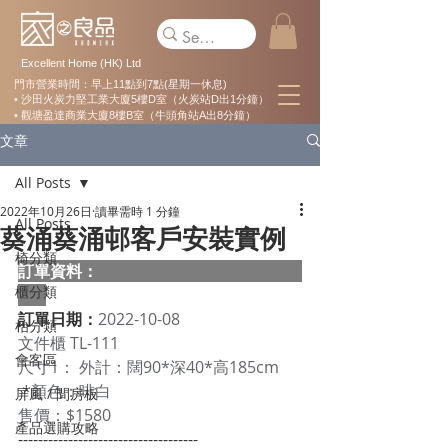
Excellent Home (HK) Ltd
門市營業時間：早上11點到7點(星期一休息)
• 沙田火炭力堅工業大廈5樓D室（火炭站D出1分鐘）
• 觀塘盈達商業大廈8樓B室（牛頭角站A出8分鐘）
文章
All Posts
2022年10月26日
讀畢需時 1 分鐘
All Posts
葵涌葵涌邨客戶安裝實例
椅分類
訂單資料：  
櫃分類
訂單日期：
2022-10-08
枱分類
文件櫃 TL-111 
會客區
尺寸1： 外計：闊90*深40*高185cm
 *顏色：啡白 
屏風 / 間房板
售價：$1580
產品選購攻略
------------------------------------