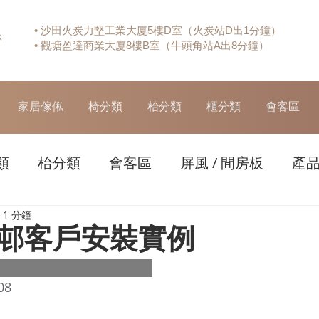
• 沙田火炭力堅工業大廈5樓D室（火炭站D出1分鐘）
休
• 觀塘盈達商業大廈8樓B室（牛頭角站A出8分鐘）
家居傢俬
椅分類
枱分類
櫃分類
會客區
類
枱分類
會客區
屏風 / 間房板
產
1 分鐘
邨客戶安裝實例
08