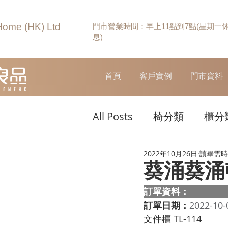
Home (HK) Ltd
門市營業時間：早上11點到7點(星期一
息)
首頁
客戶實例
門市資料
All Posts
椅分類
櫃分
2022年10月26日
讀畢需時 
葵涌葵涌
訂單資料：  
訂單日期：
2022-10-
文件櫃 TL-114