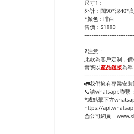
尺寸1：
外計：闊90*深40*高
*顏色：啡白
售價：$1880
---------------------------
❓注意：
此款為客戶定制，價
實際以
產品鏈接
為準
---------------------------
🚛我們擁有專業安
📞請whatsapp聯繫
*或點擊下方whatsap
https://api.whats
📩公司網頁：www.xh