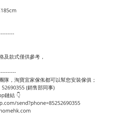
185cm
---------
格及款式僅供參考，
----------
裝團隊，淘寶宜家傢俬都可以幫您安裝傢俱；
：52690355 (銷售部同事)
p鏈結 👇
app.com/send?phone=85252690355
omehk.com