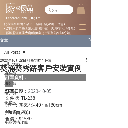
Excellent Home (HK) Ltd
門市營業時間：早上11點到7點(星期一休息)
• 沙田火炭力堅工業大廈5樓D室（火炭站D出1分鐘）
• 觀塘盈達商業大廈8樓B室（牛頭角站A出8分鐘）
文章
All Posts
2023年10月28日
讀畢需時 1 分鐘
All Posts
葵涌葵秀路客戶安裝實例
椅分類
訂單資料：  
櫃分類
訂單日期：
2023-10-05
枱分類
文件櫃  TL-238
會客區
外計：闊85*深40*高180cm
*顏色：灰白
屏風 / 間房板
售價：$1580
產品選購攻略
------------------------------------