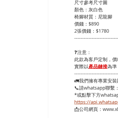
尺寸參考尺寸圖
顏色：灰白色
椅腳材質：尼龍腳
價錢：$890
2張價錢：$1780
---------------------------
❓注意：
此款為客戶定制，價
實際以
產品鏈接
為準
---------------------------
🚛我們擁有專業安
📞請whatsapp聯繫
*或點擊下方whatsap
https://api.whats
📩公司網頁：www.xh