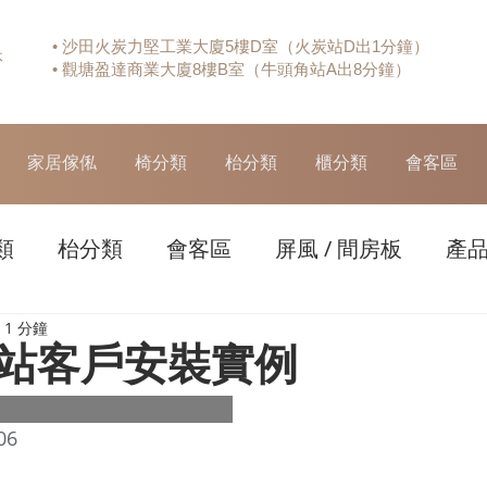
• 沙田火炭力堅工業大廈5樓D室（火炭站D出1分鐘）
休
• 觀塘盈達商業大廈8樓B室（牛頭角站A出8分鐘）
家居傢俬
椅分類
枱分類
櫃分類
會客區
類
枱分類
會客區
屏風 / 間房板
產
1 分鐘
站客戶安裝實例
06