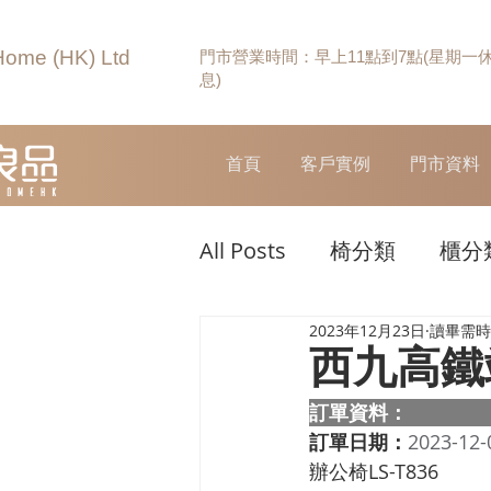
Home (HK) Ltd
門市營業時間：早上11點到7點(星期一
息)
首頁
客戶實例
門市資料
All Posts
椅分類
櫃分
2023年12月23日
讀畢需時 
西九高鐵
訂單資料：  
訂單日期：
2023-12-
辦公椅LS-T836