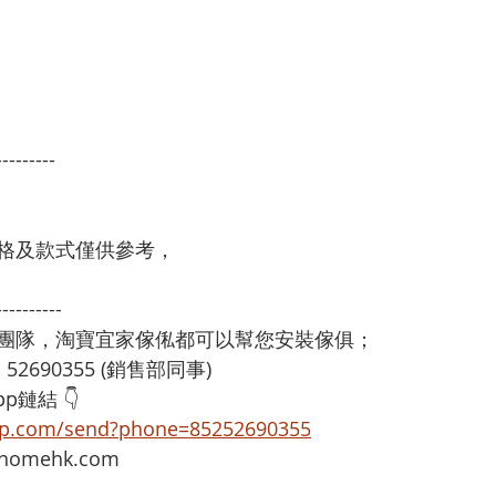
---------
格及款式僅供參考，
----------
裝團隊，淘寶宜家傢俬都可以幫您安裝傢俱；
：52690355 (銷售部同事)
p鏈結 👇
app.com/send?phone=85252690355
omehk.com