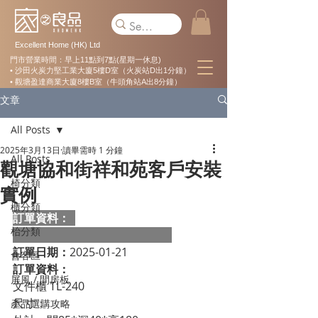
Excellent Home (HK) Ltd
門市營業時間：早上11點到7點(星期一休息)
• 沙田火炭力堅工業大廈5樓D室（火炭站D出1分鐘）
• 觀塘盈達商業大廈8樓B室（牛頭角站A出8分鐘）
文章
All Posts
2025年3月13日
讀畢需時 1 分鐘
All Posts
觀塘協和街祥和苑客戶安裝
椅分類
實例
櫃分類
訂單資料：  
枱分類
訂單日期：
2025-01-21
會客區
訂單資料：
屏風 / 間房板
文件櫃 TL-240
尺寸：
產品選購攻略