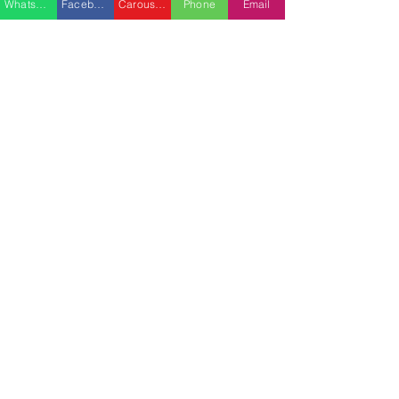
Whatsapp
Facebook
Carousell
Phone
Email
熱門產品
關於家之良品
品牌中心
愛家空間（建材）
辦公椅
|
大班椅
公司简介
家之良品（家居）
辦公枱
|
洽談枱
網站地圖
家之良品（辦公）
大班枱
|
會議枱
客戶服務
文件櫃
|
小型櫃
黃竹坑深灣道客戶安裝實
中环金融街国际
屏風間格
例
客戶安裝實例
送貨及安裝服務
會客茶几
辦公傢俬安裝影片
會客梳化
產品選購攻略
探索更多產品
聯繫方式
phone：+852
3962 2343
電郵：
order@xhomehk.com
Whatsapp：5269 0355
觀塘門市地址：
觀塘偉業街181號盈達商業大廈8樓B室
營業時間：早上11點到7點(星期一門市休息)