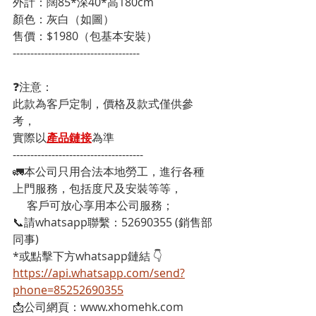
外計：闊85*深40*高180cm
顏色：灰白（如圖）
售價：$1980（包基本安裝）
------------------------------------
❓注意：
此款為客戶定制，價格及款式僅供參
考，
實際以
產品鏈接
為準
-------------------------------------
🚛本公司只用合法本地勞工，進行各種
上門服務，包括度尺及安裝等等，
     客戶可放心享用本公司服務；
📞請whatsapp聯繫：52690355 (銷售部
同事)
*或點擊下方whatsapp鏈結 👇
https://api.whatsapp.com/send?
phone=85252690355
📩公司網頁：www.xhomehk.com