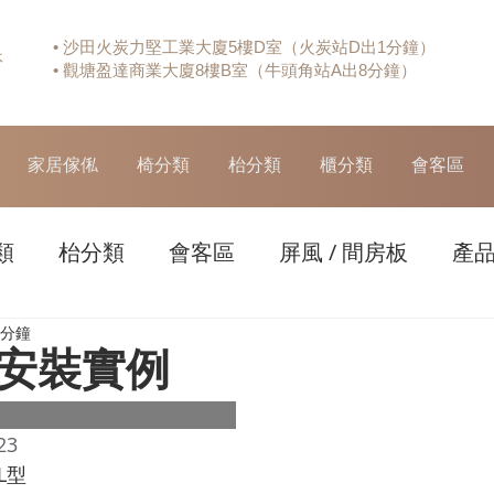
• 沙田火炭力堅工業大廈5樓D室（火炭站D出1分鐘）
休
• 觀塘盈達商業大廈8樓B室（牛頭角站A出8分鐘）
家居傢俬
椅分類
枱分類
櫃分類
會客區
類
枱分類
會客區
屏風 / 間房板
產
 分鐘
安裝實例
23
L型