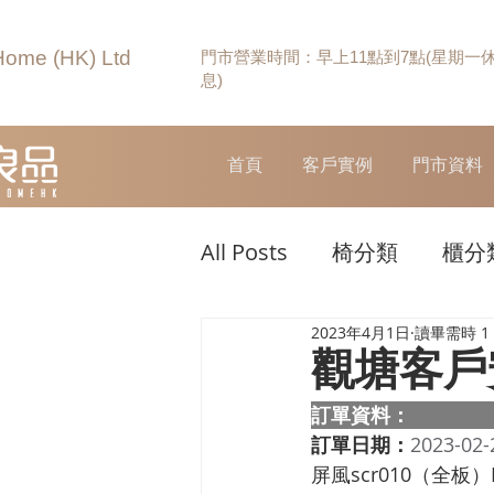
Home (HK) Ltd
門市營業時間：早上11點到7點(星期一
息)
首頁
客戶實例
門市資料
All Posts
椅分類
櫃分
2023年4月1日
讀畢需時 1
觀塘客戶
訂單資料：  
訂單日期：
2023-02-
屏風scr010（全板）