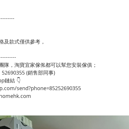
---------
格及款式僅供參考，
----------
裝團隊，淘寶宜家傢俬都可以幫您安裝傢俱；
：52690355 (銷售部同事)
p鏈結 👇
app.com/send?phone=85252690355
omehk.com