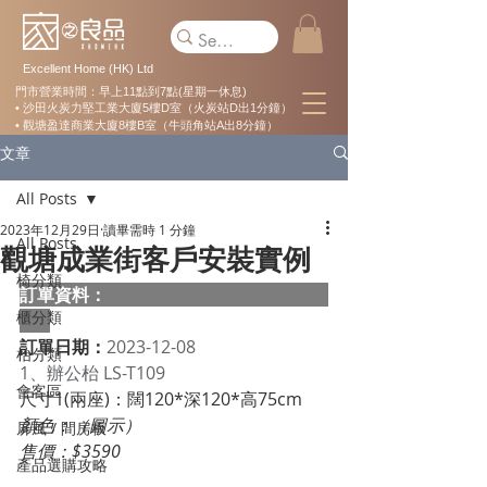
Excellent Home (HK) Ltd
門市營業時間：早上11點到7點(星期一休息)
• 沙田火炭力堅工業大廈5樓D室（火炭站D出1分鐘）
• 觀塘盈達商業大廈8樓B室（牛頭角站A出8分鐘）
文章
All Posts
2023年12月29日
讀畢需時 1 分鐘
All Posts
觀塘成業街客戶安裝實例
椅分類
訂單資料：  
櫃分類
訂單日期：
2023-12-08
枱分類
1、辦公枱 LS-T109
會客區
尺寸1(兩座)：闊120*深120*高75cm
顏色：（圖示）
屏風 / 間房板
售價：$3590
產品選購攻略