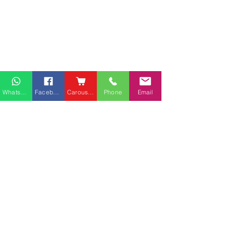
Whatsapp
Facebook
Carousell
Phone
Email
熱門產品
關於家之良品
品牌中心
愛家空間（建材）
辦公椅
|
大班椅
公司简介
家之良品（家居）
辦公枱
|
洽談枱
網站地圖
家之良品（辦公）
大班枱
|
會議枱
客戶服務
文件櫃
|
小型櫃
灣仔莊士敦道客戶安裝實
粉嶺安樂村多利
屏風間格
例
客戶安裝實例
送貨及安裝服務
會客茶几
辦公傢俬安裝影片
會客梳化
產品選購攻略
探索更多產品