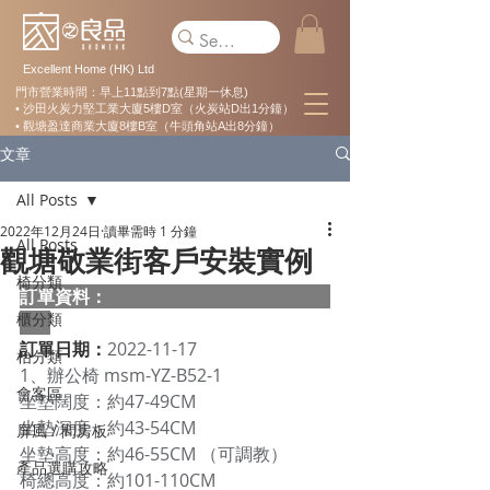
Excellent Home (HK) Ltd
門市營業時間：早上11點到7點(星期一休息)
• 沙田火炭力堅工業大廈5樓D室（火炭站D出1分鐘）
• 觀塘盈達商業大廈8樓B室（牛頭角站A出8分鐘）
文章
All Posts
2022年12月24日
讀畢需時 1 分鐘
All Posts
觀塘敬業街客戶安裝實例
椅分類
訂單資料：  
櫃分類
訂單日期：
2022-11-17
枱分類
1、辦公椅 msm-YZ-B52-1 
會客區
坐墊闊度：約47-49CM 
坐墊深度：約43-54CM 
屏風 / 間房板
坐墊高度：約46-55CM （可調教） 
產品選購攻略
椅總高度：約101-110CM 