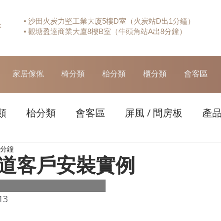
• 沙田火炭力堅工業大廈5樓D室（火炭站D出1分鐘）
休
• 觀塘盈達商業大廈8樓B室（牛頭角站A出8分鐘）
家居傢俬
椅分類
枱分類
櫃分類
會客區
類
枱分類
會客區
屏風 / 間房板
產
 分鐘
道客戶安裝實例
13