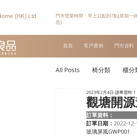
Home (HK) Ltd
門市營業時間：早上11點到7點(星期一
息)
首頁
客戶實例
門市資料
All Posts
椅分類
櫃分
2023年2月4日
讀畢需時 1
觀塘開源
訂單資料：  
訂單日期：
2022-12-
玻璃屏風GWP001