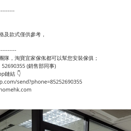
---------
格及款式僅供參考，
----------
裝團隊，淘寶宜家傢俬都可以幫您安裝傢俱；
：52690355 (銷售部同事)
p鏈結 👇
app.com/send?phone=85252690355
omehk.com