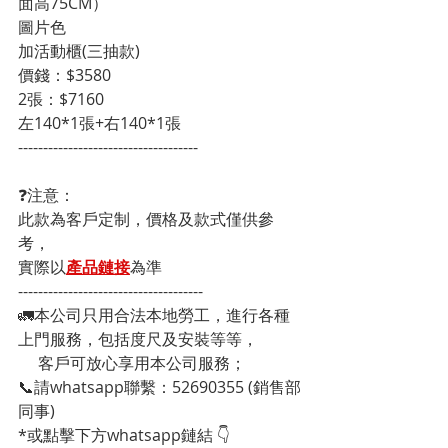
面高75CM）
圖片色
加活動櫃(三抽款)
價錢：$3580
2張：$7160
左140*1張+右140*1張
------------------------------------
❓注意：
此款為客戶定制，價格及款式僅供參
考，
實際以
產品鏈接
為準
-------------------------------------
🚛本公司只用合法本地勞工，進行各種
上門服務，包括度尺及安裝等等，
     客戶可放心享用本公司服務；
📞請whatsapp聯繫：52690355 (銷售部
同事)
*或點擊下方whatsapp鏈結 👇