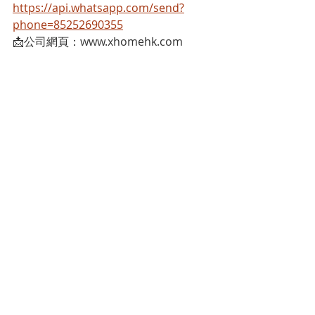
https://api.whatsapp.com/send?
phone=85252690355
📩公司網頁：www.xhomehk.com