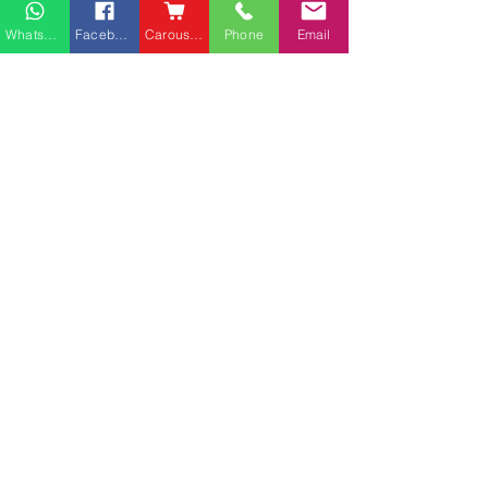
Whatsapp
Facebook
Carousell
Phone
Email
熱門產品
關於家之良品
品牌中心
愛家空間（建材）
辦公椅
|
大班椅
公司简介
家之良品（家居）
辦公枱
|
洽談枱
網站地圖
家之良品（辦公）
大班枱
|
會議枱
客戶服務
文件櫃
|
小型櫃
佐敦庇利金街富利商業客
堅尼地城山市街
屏風間格
戶安裝實例
客戶安裝實例
送貨及安裝服務
會客茶几
辦公傢俬安裝影片
會客梳化
產品選購攻略
探索更多產品