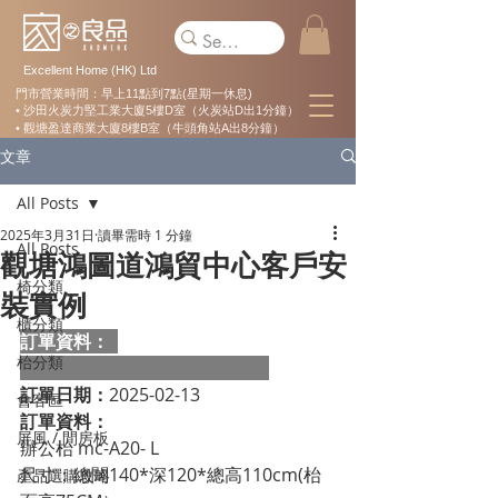
Excellent Home (HK) Ltd
門市營業時間：早上11點到7點(星期一休息)
• 沙田火炭力堅工業大廈5樓D室（火炭站D出1分鐘）
• 觀塘盈達商業大廈8樓B室（牛頭角站A出8分鐘）
文章
All Posts
2025年3月31日
讀畢需時 1 分鐘
All Posts
觀塘鴻圖道鴻貿中心客戶安
椅分類
裝實例
櫃分類
訂單資料：  
枱分類
訂單日期：
2025-02-13
會客區
訂單資料：
屏風 / 間房板
辦公枱 mc-A20- L
尺寸：總闊140*深120*總高110cm(枱
產品選購攻略