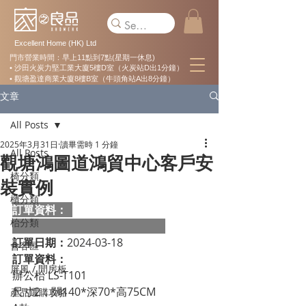
Excellent Home (HK) Ltd
門市營業時間：早上11點到7點(星期一休息)
• 沙田火炭力堅工業大廈5樓D室（火炭站D出1分鐘）
• 觀塘盈達商業大廈8樓B室（牛頭角站A出8分鐘）
文章
All Posts
2025年3月31日
讀畢需時 1 分鐘
All Posts
觀塘鴻圖道鴻貿中心客戶安
椅分類
裝實例
櫃分類
訂單資料：  
枱分類
訂單日期：
2024-03-18
會客區
訂單資料：
屏風 / 間房板
辦公枱 LS-T101
尺寸2：闊140*深70*高75CM
產品選購攻略