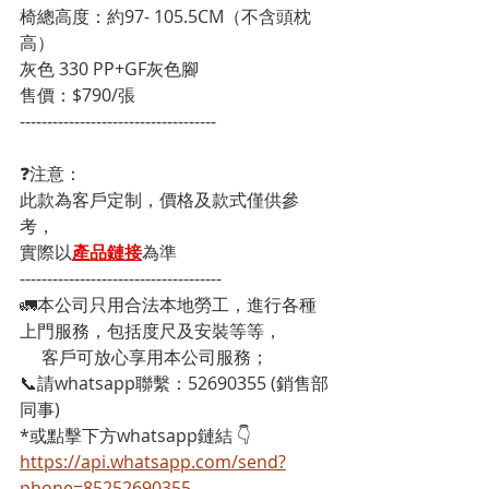
椅總高度：約97- 105.5CM（不含頭枕 
高） 
灰色 330 PP+GF灰色腳

售價：$790/張
------------------------------------
❓注意：
此款為客戶定制，價格及款式僅供參
考，
實際以
產品鏈接
為準
-------------------------------------
🚛本公司只用合法本地勞工，進行各種
上門服務，包括度尺及安裝等等，
     客戶可放心享用本公司服務；
📞請whatsapp聯繫：52690355 (銷售部
同事)
*或點擊下方whatsapp鏈結 👇
https://api.whatsapp.com/send?
phone=85252690355