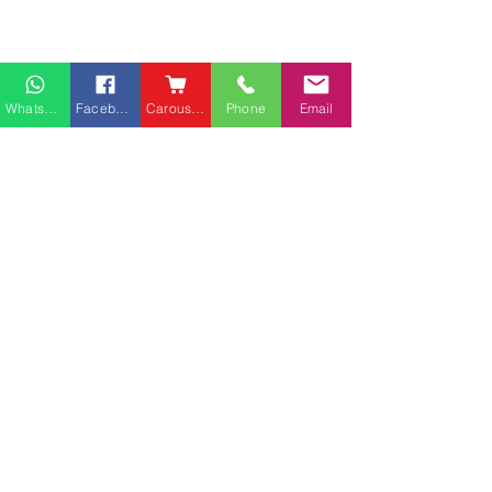
Whatsapp
Facebook
Carousell
Phone
Email
熱門產品
關於家之良品
品牌中心
愛家空間（建材）
辦公椅
|
大班椅
公司简介
家之良品（家居）
辦公枱
|
洽談枱
網站地圖
家之良品（辦公）
大班枱
|
會議枱
客戶服務
文件櫃
|
小型櫃
灣仔莊士敦道客戶安裝實
粉嶺安樂村多利
屏風間格
例
客戶安裝實例
送貨及安裝服務
會客茶几
辦公傢俬安裝影片
會客梳化
產品選購攻略
探索更多產品
聯繫方式
phone：+852
3962 2343