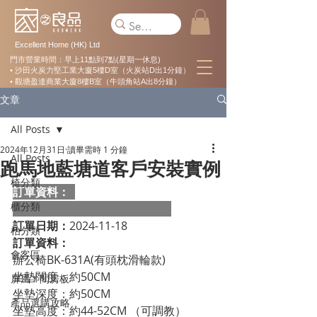
Excellent Home (HK) Ltd
門市營業時間：早上11點到7點(星期一休息)
• 沙田火炭力堅工業大廈5樓D室（火炭站D出1分鐘）
• 觀塘盈達商業大廈8樓B室（牛頭角站A出8分鐘）
文章
All Posts
2024年12月31日
讀畢需時 1 分鐘
All Posts
跑馬地藍塘道客戶安裝實例
椅分類
訂單資料：  
櫃分類
訂單日期：
2024-11-18
枱分類
訂單資料：
會客區
辦公椅BK-631A(有頭枕滑輪款) 
坐墊闊度：約50CM
屏風 / 間房板
坐墊深度：約50CM 
產品選購攻略
坐墊高度：約44-52CM （可調教） 