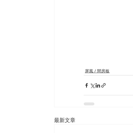
屏風 / 間房板
最新文章