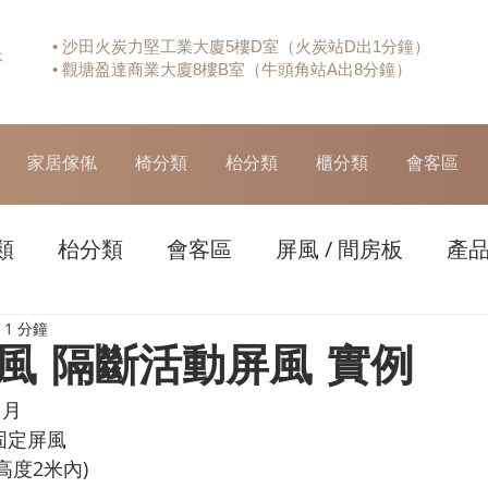
• 沙田火炭力堅工業大廈5樓D室（火炭站D出1分鐘）
休
• 觀塘盈達商業大廈8樓B室（牛頭角站A出8分鐘）
家居傢俬
椅分類
枱分類
櫃分類
會客區
類
枱分類
會客區
屏風 / 間房板
產
1 分鐘
風 隔斷活動屏風 實例
月 
固定屏風
高度2米內)