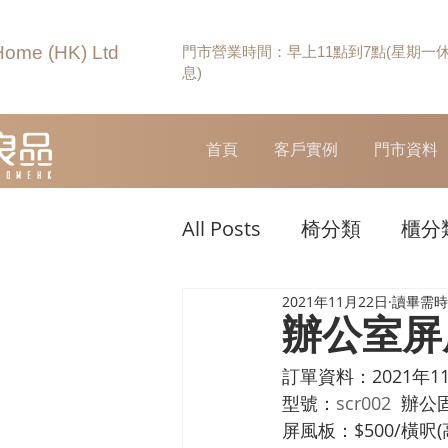
Home (HK) Ltd
門市營業時間：早上11點到7點(星期一
息)
首頁
客戶實例
門市資料
All Posts
椅分類
櫃分
2021年11月22日
讀畢需時 
辦公室屏
訂單資料：2021年11
型號：
scr002  
辦公
屏風板：$500/橫呎(