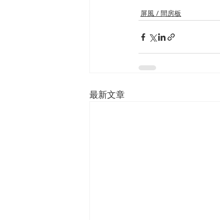
屏風 / 間房板
最新文章