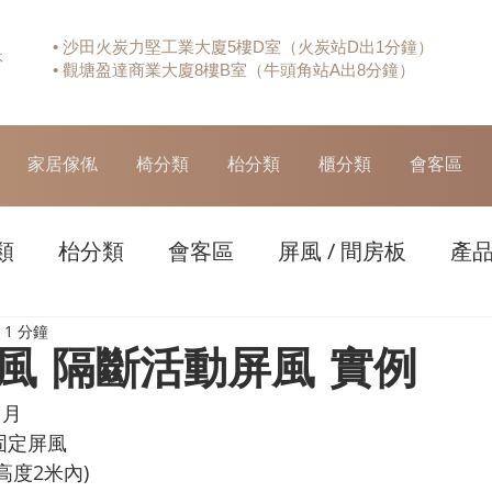
• 沙田火炭力堅工業大廈5樓D室（火炭站D出1分鐘）
休
• 觀塘盈達商業大廈8樓B室（牛頭角站A出8分鐘）
家居傢俬
椅分類
枱分類
櫃分類
會客區
類
枱分類
會客區
屏風 / 間房板
產
1 分鐘
風 隔斷活動屏風 實例
月 
固定屏風
高度2米內)