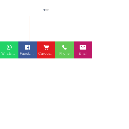
熱門產品
關於家之良品
品牌中心
愛家空間（建材）
辦公椅
|
大班椅
公司简介
家之良品（家居）
辦公枱
|
洽談枱
網站地圖
家之良品（辦公）
大班枱
|
會議枱
Whatsapp
Facebook
Carousell
Phone
Email
客戶服務
文件櫃
|
小型櫃
佐敦庇利金街富利商業客
堅尼地城山市街
屏風間格
戶安裝實例
客戶安裝實例
送貨及安裝服務
會客茶几
辦公傢俬安裝影片
會客梳化
產品選購攻略
探索更多產品
聯繫方式
phone：+852
3962 2343
電郵：
order@xhomehk.com
Whatsapp：5269 0355