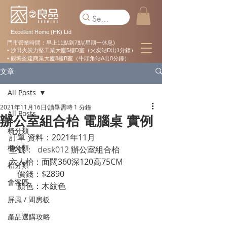
Excellent Home (HK) Ltd
門市營業時間：早上11點到7點(星期一休息)
• 沙田火炭力堅工業大廈5樓D室（火炭站D出1分鐘）
• 觀塘盈達商業大廈8樓B室（牛頭角站A出8分鐘）
文章
All Posts
2021年11月16日
讀畢需時 1 分鐘
All Posts
辦公室組合枱 電腦桌 實例
椅分類
訂單 資料：2021年11月
櫃分類
型號： 
 desk012 
辦公室組合枱
六人枱：面闊360深120高75CM
枱分類
    價錢：$2890
會客區
    顏色：木紋色
屏風 / 間房板
產品選購攻略