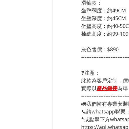
滑輪款：
坐墊闊度：約49CM
坐墊深度：約45CM
坐墊高度：約40-50
椅總高度：約99-109
灰色售價：$890
---------------------------
❓注意：
此款為客戶定制，價
實際以
產品鏈接
為準
---------------------------
🚛我們擁有專業安
📞請whatsapp聯繫
*或點擊下方whatsap
https://api.whats