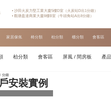
• 沙田火炭力堅工業大廈5樓D室（火炭站D出1分鐘）
休
• 觀塘盈達商業大廈8樓B室（牛頭角站A出8分鐘）
家居傢俬
椅分類
枱分類
櫃分類
會客區
類
枱分類
會客區
屏風 / 間房板
產
1 分鐘
戶安裝實例