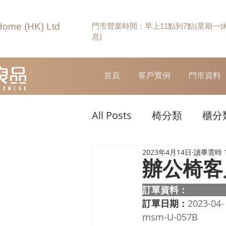
Home (HK) Ltd
門市營業時間：早上11點到7點(星期一
息)
首頁
客戶實例
門市資料
All Posts
椅分類
櫃分
2023年4月14日
讀畢需時 
辦公椅客
訂單資料：  
訂單日期：
2023-04-
msm-U-057B