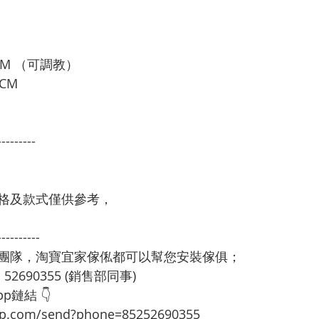
CM （可調教）
CM
---------
格及款式僅供參考，
----------
裝團隊，淘寶宜家傢俬都可以幫您安裝傢俱；
：52690355 (銷售部同事)
p鏈結 👇
app.com/send?phone=85252690355