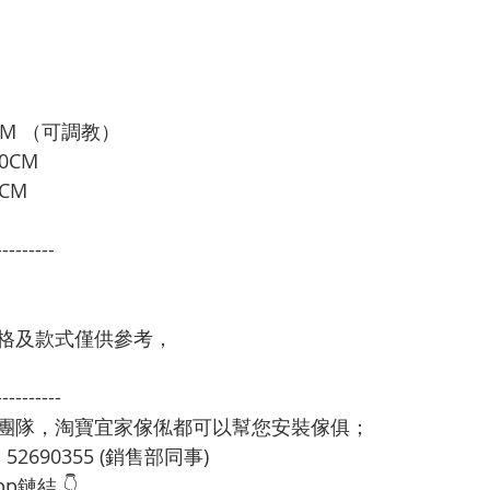
CM （可調教）
0CM
CM
---------
格及款式僅供參考，
----------
裝團隊，淘寶宜家傢俬都可以幫您安裝傢俱；
：52690355 (銷售部同事)
p鏈結 👇