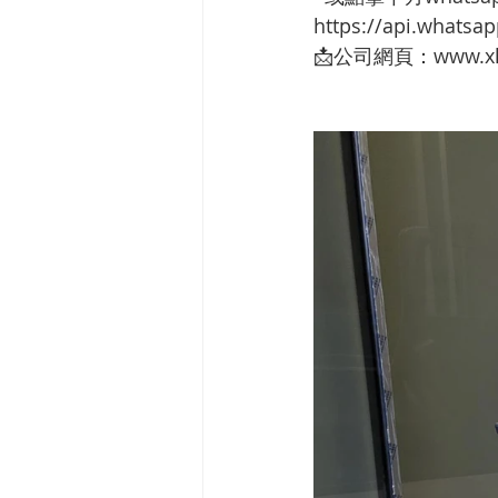
https://api.whats
📩公司網頁：www.xh