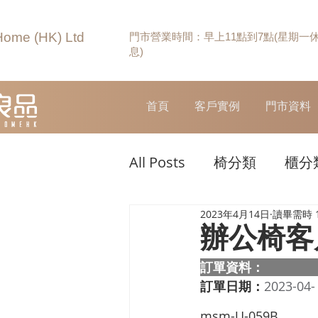
Home (HK) Ltd
門市營業時間：早上11點到7點(星期一
息)
首頁
客戶實例
門市資料
All Posts
椅分類
櫃分
2023年4月14日
讀畢需時 
辦公椅客
訂單資料：  
訂單日期：
2023-04-
msm-U-059B