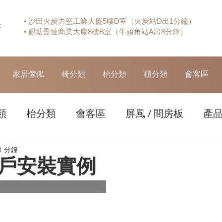
• 沙田火炭力堅工業大廈5樓D室（火炭站D出1分鐘）
休
• 觀塘盈達商業大廈8樓B室（牛頭角站A出8分鐘）
家居傢俬
椅分類
枱分類
櫃分類
會客區
類
枱分類
會客區
屏風 / 間房板
產
1 分鐘
戶安裝實例