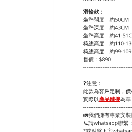
滑輪款：
坐墊闊度：約50CM
坐墊深度：約43CM
坐墊高度：約41-51
椅總高度：約110-13
椅總高度：約99-109
售價：$890
---------------------------
❓注意：
此款為客戶定制，價
實際以
產品鏈接
為準
---------------------------
🚛我們擁有專業安
📞請whatsapp聯繫
*或點擊下方whatsap