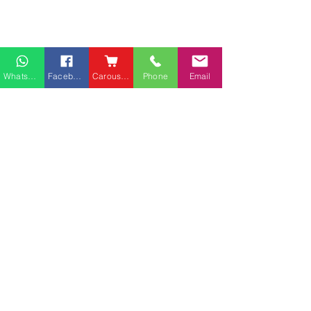
Whatsapp
Facebook
Carousell
Phone
Email
熱門產品
關於家之良品
品牌中心
愛家空間（建材）
辦公椅
|
大班椅
公司简介
家之良品（家居）
辦公枱
|
洽談枱
網站地圖
家之良品（辦公）
大班枱
|
會議枱
上水廣場客戶安
客戶服務
文件櫃
|
小型櫃
灣仔告士打道光大中心客
屏風間格
戶安裝實例
送貨及安裝服務
會客茶几
辦公傢俬安裝影片
會客梳化
產品選購攻略
探索更多產品
聯繫方式