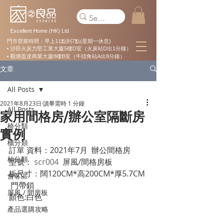
Excellent Home (HK) Ltd
門市營業時間：早上11點到7點(星期一休息)
• 沙田火炭力堅工業大廈5樓D室（火炭站D出1分鐘）
• 觀塘盈達商業大廈8樓B室（牛頭角站A出8分鐘）
文章
All Posts
2021年8月23日
讀畢需時 1 分鐘
All Posts
家用間格房/辦公室隔斷房
椅分類
實例
櫃分類
訂單 資料：2021年7月  辦公間格房
枱分類
型號： 
scr004
  屏風/間格房板 
板尺寸：闊120CM*高200CM*厚5.7CM 
會客區
 門帶鎖
屏風 / 間房板
顏色:白色
產品選購攻略