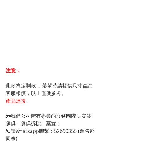
注意：
此款為定制款 ，落單時請提供尺寸咨詢
客服報價，以上僅供參考。
產品連接
🚛我們公司擁有專業的服務團隊，安裝
傢俱、傢俱拆除、棄置；
📞請whatsapp聯繫：52690355 (銷售部
同事)