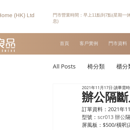
Home (HK) Ltd
門市營業時間：早上11點到7點(星期一
息)
首頁
客戶實例
門市資料
All Posts
椅分類
櫃分
2021年11月17日
讀畢需時 
辦公隔斷
訂單資料：2021年11
型號：
scr013 辦公
屏風板：$500/橫呎(