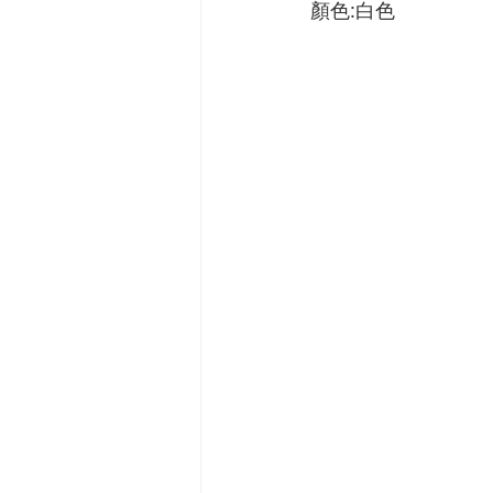
顏色:白色