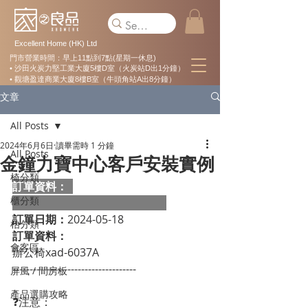
Excellent Home (HK) Ltd
門市營業時間：早上11點到7點(星期一休息)
• 沙田火炭力堅工業大廈5樓D室（火炭站D出1分鐘）
• 觀塘盈達商業大廈8樓B室（牛頭角站A出8分鐘）
文章
All Posts
2024年6月6日
讀畢需時 1 分鐘
All Posts
金鐘力寶中心客戶安裝實例
椅分類
訂單資料：  
櫃分類
訂單日期：
2024-05-18
枱分類
訂單資料：
會客區
辦公椅xad-6037A
------------------------------------
屏風 / 間房板
產品選購攻略
❓注意：