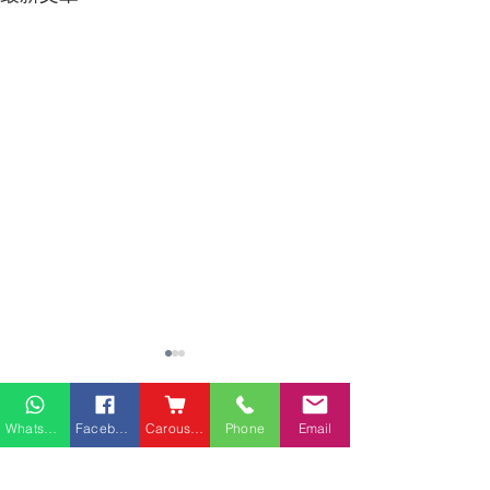
熱門產品
關於家之良品
品牌中心
Whatsapp
Facebook
Carousell
Phone
Email
愛家空間（建材）
辦公椅
|
大班椅
公司简介
家之良品（家居）
辦公枱
|
洽談枱
網站地圖