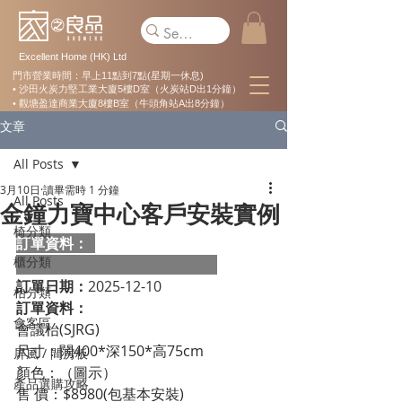
Excellent Home (HK) Ltd
門市營業時間：早上11點到7點(星期一休息)
• 沙田火炭力堅工業大廈5樓D室（火炭站D出1分鐘）
• 觀塘盈達商業大廈8樓B室（牛頭角站A出8分鐘）
文章
All Posts
3月10日
讀畢需時 1 分鐘
All Posts
金鐘力寶中心客戶安裝實例
椅分類
訂單資料：  
櫃分類
訂單日期：
2025-12-10
枱分類
訂單資料：
會客區
會議枱(SJRG)
尺寸：闊400*深150*高75cm
屏風 / 間房板
顏色：（圖示）
產品選購攻略
售 價：$8980(包基本安裝)