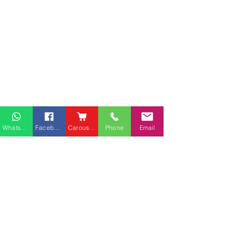
Whatsapp
Facebook
Carousell
Phone
Email
熱門產品
關於家之良品
品牌中心
愛家空間（建材）
辦公椅
|
大班椅
公司简介
家之良品（家居）
辦公枱
|
洽談枱
網站地圖
家之良品（辦公）
大班枱
|
會議枱
上水廣場客戶安