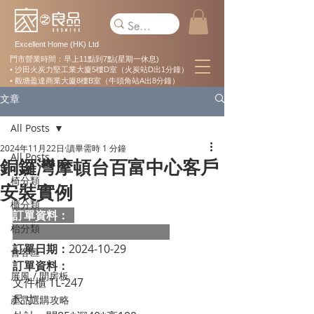
Excellent Home (HK) Ltd
門市營業時間：早上11點到7點(星期一休息)
• 沙田火炭力堅工業大廈5樓D室（火炭站D出1分鐘）
• 觀塘盈達商業大廈8樓B室（牛頭角站A出8分鐘）
文章
All Posts
2024年11月22日
讀畢需時 1 分鐘
All Posts
銅鑼灣摩頓台百富中心客戶
椅分類
安裝實例
櫃分類
訂單資料：  
枱分類
訂單日期：
2024-10-29
會客區
訂單資料：
屏風 / 間房板
文件櫃 TL-247

尺寸：

產品選購攻略