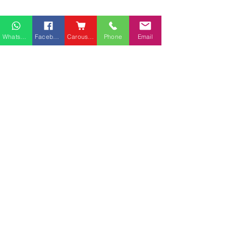
Whatsapp
Facebook
Carousell
Phone
Email
熱門產品
關於家之良品
品牌中心
愛家空間（建材）
辦公椅
|
大班椅
公司简介
家之良品（家居）
辦公枱
|
洽談枱
網站地圖
家之良品（辦公）
大班枱
|
會議枱
客戶服務
文件櫃
|
小型櫃
黃竹坑深灣道客戶安裝實
中环金融街国际
屏風間格
例
客戶安裝實例
送貨及安裝服務
會客茶几
辦公傢俬安裝影片
會客梳化
產品選購攻略
探索更多產品
聯繫方式
phone：+852
3962 2343
電郵：
order@xhomehk.com
Whatsapp：5269 0355