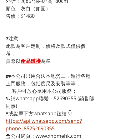
外計：闊85*深40*高180cm

顏色：灰白（如圖）

售價：$1480
------------------------------------
❓注意：
此款為客戶定制，價格及款式僅供參
考，
實際以
產品鏈接
為準
-------------------------------------
🚛本公司只用合法本地勞工，進行各種
上門服務，包括度尺及安裝等等，
     客戶可放心享用本公司服務；
📞請whatsapp聯繫：52690355 (銷售部
同事)
*或點擊下方whatsapp鏈結 👇
https://api.whatsapp.com/send?
phone=85252690355
📩公司網頁：www.xhomehk.com