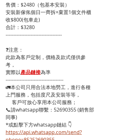
售價：$2480（包基本安裝）
安裝新傢俬個日一齊拆+棄置1個文件櫃
收$800(包車走)
合計：$3280
------------------------------------
❓注意：
此款為客戶定制，價格及款式僅供參
考，
實際以
產品鏈接
為準
-------------------------------------
🚛本公司只用合法本地勞工，進行各種
上門服務，包括度尺及安裝等等，
     客戶可放心享用本公司服務；
📞請whatsapp聯繫：52690355 (銷售部
同事)
*或點擊下方whatsapp鏈結 👇
https://api.whatsapp.com/send?
phone=85252690355