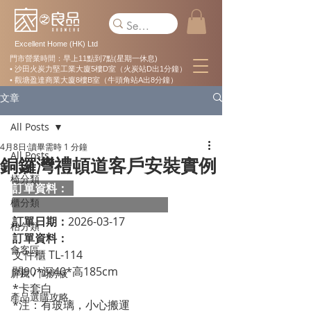
Excellent Home (HK) Ltd
門市營業時間：早上11點到7點(星期一休息)
• 沙田火炭力堅工業大廈5樓D室（火炭站D出1分鐘）
• 觀塘盈達商業大廈8樓B室（牛頭角站A出8分鐘）
文章
All Posts
4月8日
讀畢需時 1 分鐘
All Posts
銅鑼灣禮頓道客戶安裝實例
椅分類
訂單資料：  
櫃分類
訂單日期：
2026-03-17
枱分類
訂單資料：
會客區
文件櫃 TL-114
闊90*深40*高185cm
屏風 / 間房板
*卡套白
產品選購攻略
*注：有玻璃，小心搬運