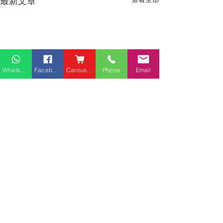
最新文章
Whatsapp
Facebook
Carousell
Phone
Email
熱門產品
關於家之良品
品牌中心
愛家空間（建材）
辦公椅
|
大班椅
公司简介
家之良品（家居）
辦公枱
|
洽談枱
網站地圖