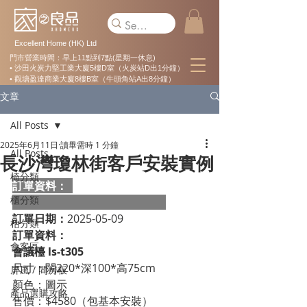
Excellent Home (HK) Ltd
門市營業時間：早上11點到7點(星期一休息)
• 沙田火炭力堅工業大廈5樓D室（火炭站D出1分鐘）
• 觀塘盈達商業大廈8樓B室（牛頭角站A出8分鐘）
文章
All Posts
2025年6月11日
讀畢需時 1 分鐘
All Posts
長沙灣瓊林街客戶安裝實例
椅分類
訂單資料：  
櫃分類
訂單日期：
2025-05-09
枱分類
訂單資料：
會客區
會議檯 ls-t305
尺寸：闊220*深100*高75cm
屏風 / 間房板
顏色：圖示
產品選購攻略
售價：$4580（包基本安裝）