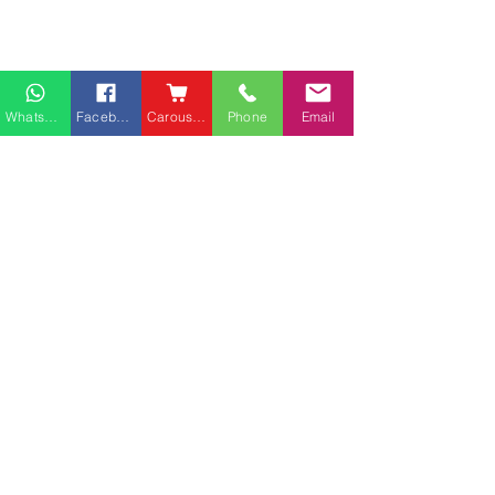
Whatsapp
Facebook
Carousell
Phone
Email
熱門產品
關於家之良品
品牌中心
愛家空間（建材）
辦公椅
|
大班椅
公司简介
家之良品（家居）
辦公枱
|
洽談枱
網站地圖
家之良品（辦公）
大班枱
|
會議枱
客戶服務
文件櫃
|
小型櫃
黃竹坑深灣道客戶安裝實
中环金融街国际