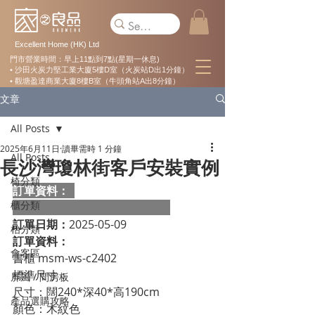
Excellent Home (HK) Ltd
門市營業時間：早上11點到7點(星期一休息)
• 沙田火炭力堅工業大廈5樓D室（火炭站D出1分鐘）
• 觀塘盈達商業大廈8樓B室（牛頭角站A出8分鐘）
文章
All Posts
2025年6月11日
讀畢需時 1 分鐘
All Posts
長沙灣瓊林街客戶安裝實例
椅分類
訂單資料：  
櫃分類
訂單日期：
2025-05-09
枱分類
訂單資料：
會客區
書櫃 msm-ws-c2402
標準尺寸：               
屏風 / 間房板
尺寸：闊240*深40*高190cm
產品選購攻略
顏色：木紋色