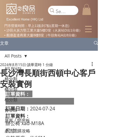
Excellent Home (HK) Ltd
門市營業時間：早上11點到7點(星期一休息)
• 沙田火炭力堅工業大廈5樓D室（火炭站D出1分鐘）
• 觀塘盈達商業大廈8樓B室（牛頭角站A出8分鐘）
文章
All Posts
2024年8月15日
讀畢需時 1 分鐘
All Posts
長沙灣長順街西頓中心客戶
椅分類
安裝實例
櫃分類
訂單資料：  
枱分類
訂單日期：
2024-07-24
會客區
訂單資料：
屏風 / 間房板
辦公椅 xad-M18A
尺寸：                                                          
產品選購攻略