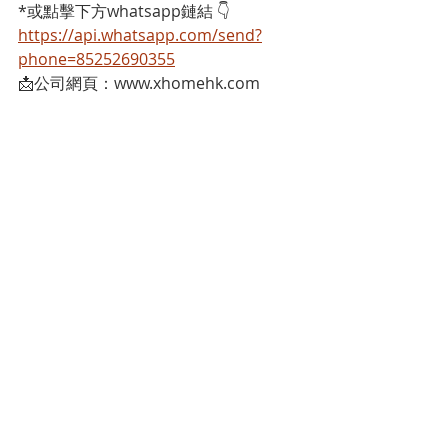
*或點擊下方whatsapp鏈結 👇
https://api.whatsapp.com/send?
phone=85252690355
📩公司網頁：www.xhomehk.com